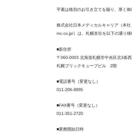
平素は格別のお引き立てを賜り、厚く御
医院開業バンク Instagram
株式会社日本メディカルキャリア（本社：東京都渋谷
mc.co.jp/）は、札幌支社を以下の通
■新住所
〒060-0003 北海道札幌市中央区北3条西
札幌ブリックキューブビル 2階
■電話番号（変更なし）
011-206-8895
■FAX番号（変更なし）
011-351-2720
■業務開始日時