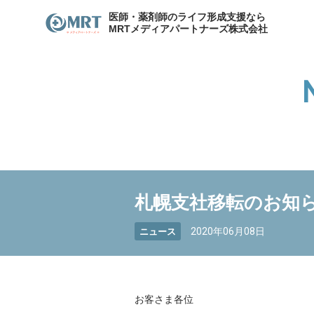
医師・薬剤師のライフ形成支援なら
MRTメディアパートナーズ株式会社
わたしたちのキャリア
サービスの紹介
メディア
各種お問合せ
わたしたちのキャリア
代表
札幌支社移転のお知
資産形成支援
医院開
資産形成・節税相談
2020年06月08日
ニュース
お客さま各位