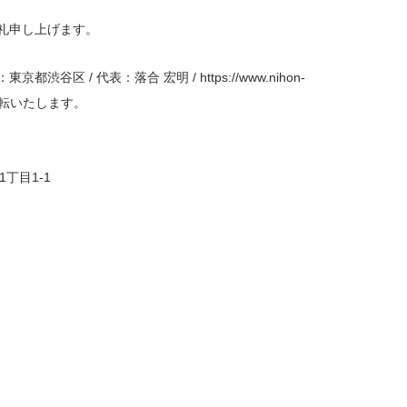
礼申し上げます。
医院開業バンク X（旧Twitter）
区 / 代表：落合 宏明 / https://www.nihon-
り移転いたします。
1丁目1‐1