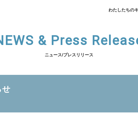
わたしたちの
NEWS & Press Releas
ニュース/プレスリリース
企業データ
挨拶
らせ
メデ
業支援
薬局開業支援
開業相談
（法人向け）スタッフ育
わたしたちのキャリアへ
サービスの紹介へ