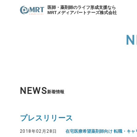
医師・薬剤師のライフ形成支援なら
MRTメディアパートナーズ株式会社
N
わたしたちのキャリア
サービスの紹介
メディア
各種お問合せ
わたしたちのキャリア
代表
資産形成支援
医院開
NEWS
新着情報
資産形成・節税相談
プレスリリース
2018年02月28日
在宅医療希望薬剤師向け 転職・キャ