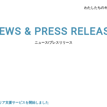
わたしたちの
EWS & PRESS RELEA
ニュース/プレスリリース
企業データ
挨拶
メデ
業支援
薬局開業支援
開業相談
（法人向け）スタッフ育
わたしたちのキャリアへ
サービスの紹介へ
リア支援サービスを開始しました