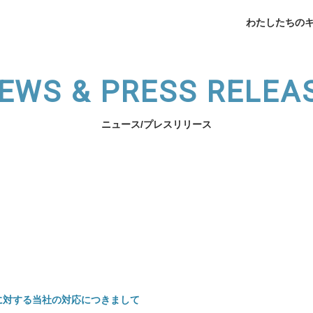
わたしたちの
EWS & PRESS RELEA
ニュース/プレスリリース
企業データ
挨拶
メデ
業支援
薬局開業支援
開業相談
（法人向け）スタッフ育
わたしたちのキャリアへ
サービスの紹介へ
に対する当社の対応につきまして