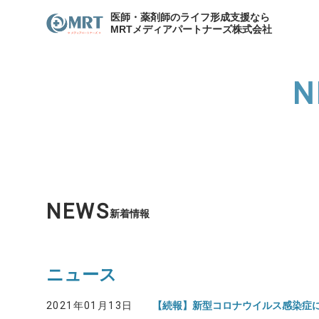
医師・薬剤師のライフ形成支援なら
MRTメディアパートナーズ株式会社
N
わたしたちのキャリア
サービスの紹介
メディア
各種お問合せ
わたしたちのキャリア
代表
資産形成支援
医院開
NEWS
新着情報
資産形成・節税相談
ニュース
2021年01月13日
【続報】新型コロナウイルス感染症