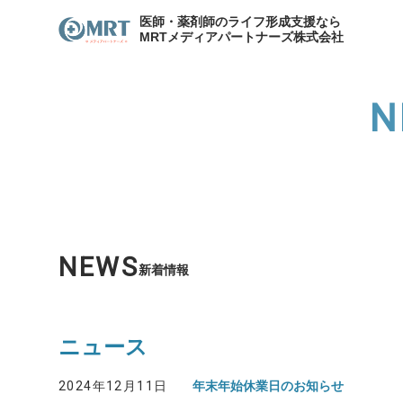
医師・薬剤師のライフ形成支援なら
MRTメディアパートナーズ株式会社
N
わたしたちのキャリア
サービスの紹介
メディア
各種お問合せ
わたしたちのキャリア
代表
資産形成支援
医院開
NEWS
新着情報
資産形成・節税相談
ニュース
2024年12月11日
年末年始休業日のお知らせ