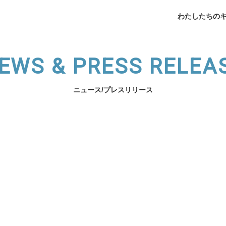
わたしたちの
EWS & PRESS RELEA
ニュース/プレスリリース
企業データ
挨拶
メデ
業支援
薬局開業支援
開業相談
（法人向け）スタッフ育
わたしたちのキャリアへ
サービスの紹介へ