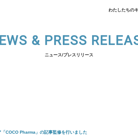
わたしたちの
EWS & PRESS RELEA
ニュース/プレスリリース
企業データ
挨拶
メデ
業支援
薬局開業支援
開業相談
（法人向け）スタッフ育
わたしたちのキャリアへ
サービスの紹介へ
COCO Pharma」の記事監修を行いました