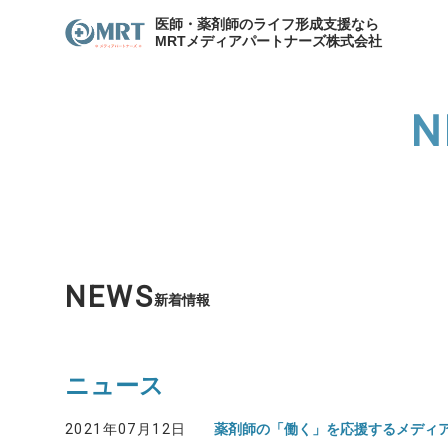
医師・薬剤師のライフ形成支援なら
MRTメディアパートナーズ株式会社
N
わたしたちのキャリア
サービスの紹介
メディア
各種お問合せ
わたしたちのキャリア
代表
資産形成支援
医院開
NEWS
新着情報
資産形成・節税相談
ニュース
2021年07月12日
薬剤師の「働く」を応援するメディア「