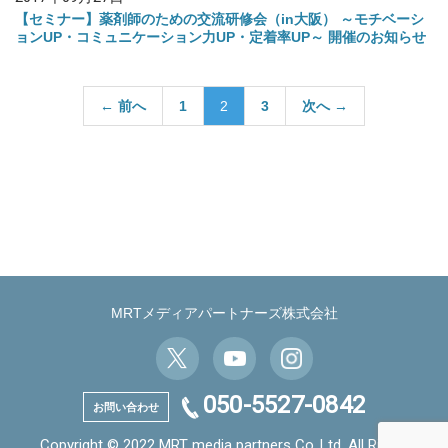
【セミナー】薬剤師のための交流研修会（in大阪） ～モチベーシ
ョンUP・コミュニケーション力UP・定着率UP～ 開催のお知らせ
投
← 前へ
1
2
3
次へ →
稿
の
ペ
ー
ジ
送
り
MRTメディアパートナーズ株式会社
050-5527-0842
お問い合わせ
Copyright © 2022 MRT media partners Co.,Ltd. All Rights