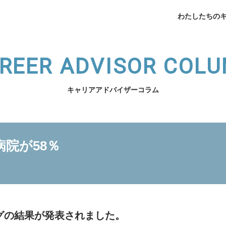
わたしたちの
REER ADVISOR COL
キャリアアドバイザーコラム
企業データ
挨拶
病院が58％
メデ
業支援
薬局開業支援
開業相談
（法人向け）スタッフ育
わたしたちのキャリアへ
サービスの紹介へ
ングの結果が発表されました。