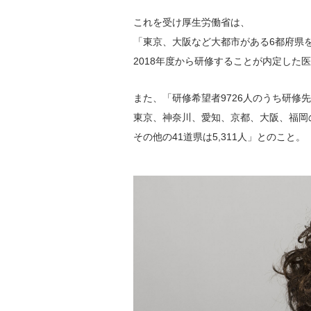
これを受け厚生労働省は、
医院開業バンク Instagram
「東京、大阪など大都市がある6都府県
2018年度から研修することが内定した
また、「研修希望者9726人のうち研修先
東京、神奈川、愛知、京都、大阪、福岡の
その他の41道県は5,311人」とのこと。