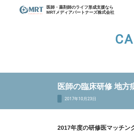
医師・薬剤師のライフ形成支援なら
MRTメディアパートナーズ株式会社
CA
わたしたちのキャリア
サービスの紹介
メディア
各種お問合せ
わたしたちのキャリア
代表
医師の臨床研修 地方
資産形成支援
医院開
資産形成・節税相談
2017年10月23日
2017年度の研修医マッチ