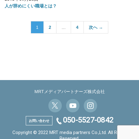
人が辞めにくい職場とは？
投
1
2
…
4
次へ →
稿
の
ペ
ー
ジ
送
り
MRTメディアパートナーズ株式会社
050-5527-0842
お問い合わせ
Copyright © 2022 MRT media partners Co.,Ltd. All Rights
Reserved.