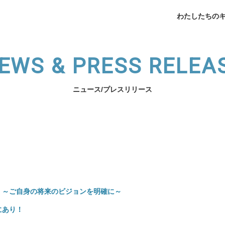
わたしたちの
EWS & PRESS RELEA
ニュース/プレスリリース
企業データ
挨拶
メデ
業支援
薬局開業支援
開業相談
（法人向け）スタッフ育
わたしたちのキャリアへ
サービスの紹介へ
 ～ご自身の将来のビジョンを明確に～
にあり！