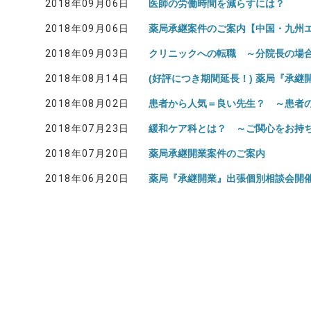
2018年09月06日
医師の労働時間を減らすには？
医院開業バンク Instagram
2018年09月06日
薬局承継案件のご案内【中国・九州
2018年09月03日
クリニックへの転職 ～分院長の場
2018年08月14日
(好評につき期間延長！) 薬局『承
2018年08月02日
患者から人気＝良い先生？ ～患者
2018年07月23日
緩和ケア科とは？ ～ご関心をお持
2018年07月20日
薬局承継開業案件のご案内
2018年06月20日
薬局『承継開業』出張個別相談会開
投
稿
の
ペ
ー