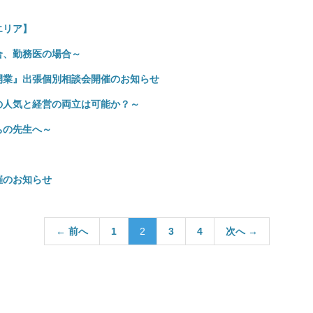
医院開業バンク X（旧Twitter）
エリア】
合、勤務医の場合～
継開業』出張個別相談会開催のお知らせ
の人気と経営の両立は可能か？～
ちの先生へ～
催のお知らせ
← 前へ
1
2
3
4
次へ →