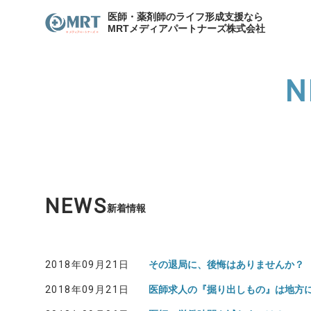
医師・薬剤師のライフ形成支援なら
MRTメディアパートナーズ株式会社
N
わたしたちのキャリア
サービスの紹介
メディア
各種お問合せ
わたしたちのキャリア
代表
資産形成支援
医院開
NEWS
新着情報
資産形成・節税相談
2018年09月21日
その退局に、後悔はありませんか？
2018年09月21日
医師求人の『掘り出しもの』は地方