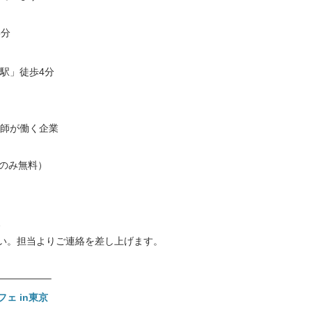
」5分
」徒歩4分
が働く企業
月のみ無料）
、
い。担当よりご連絡を差し上げます。
—————–
ェ in東京