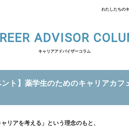
わたしたちの
REER ADVISOR COL
キャリアアドバイザーコラム
企業データ
挨拶
ント】薬学生のためのキャリアカフェ 
メデ
業支援
薬局開業支援
開業相談
（法人向け）スタッフ育
わたしたちのキャリアへ
サービスの紹介へ
キャリアを考える」という理念のもと、