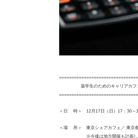
================================
薬学生のためのキャリアカフェ 
================================
＜日 時＞ 12月17日（日）1
＜場 所＞ 東京シェアカフェ／ 東京都中
※今後は地方開催も計画して