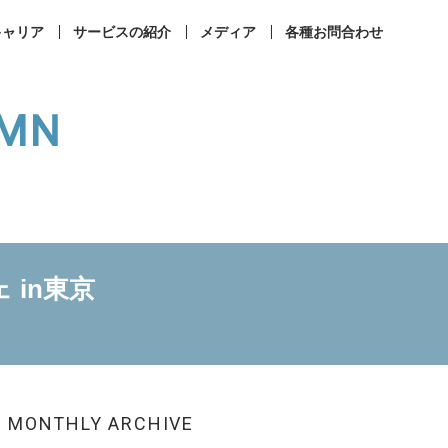
キャリア
サービスの紹介
メディア
各種お問合わせ
UMN
事業所案内
コンプライアンス
in東京
ィカルラウンジ
まなびメディカル
成相談
その他お問合せ
MONTHLY ARCHIVE