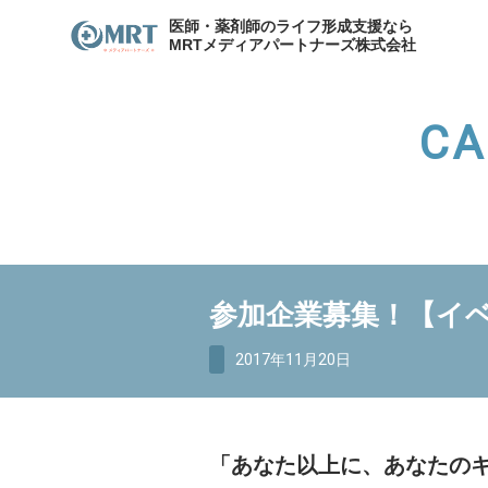
医師・薬剤師のライフ形成支援なら
MRTメディアパートナーズ株式会社
CA
わたしたちのキャリア
サービスの紹介
メディア
各種お問合せ
わたしたちのキャリア
代表
参加企業募集！【イベ
資産形成支援
医院開
資産形成・節税相談
2017年11月20日
「あなた以上に、あなたの