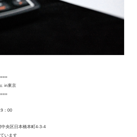
===
in東京
===
7：30～19：00
央区日本橋本町4-3-4
います