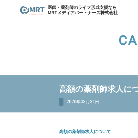
医師・薬剤師のライフ形成支援なら
MRTメディアパートナーズ株式会社
CA
わたしたちのキャリア
サービスの紹介
メディア
各種お問合せ
わたしたちのキャリア
代表
高額の薬剤師求人に
資産形成支援
医院開
資産形成・節税相談
2020年08月31日
高額の薬剤師求人について