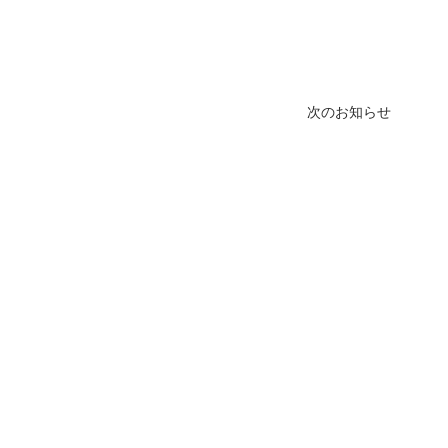
医院開業バンク X（旧Twitter）
次のお知らせ