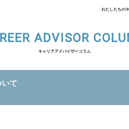
わたしたちの
REER ADVISOR COL
キャリアアドバイザーコラム
企業データ
挨拶
ついて
メデ
業支援
薬局開業支援
開業相談
（法人向け）スタッフ育
わたしたちのキャリアへ
サービスの紹介へ