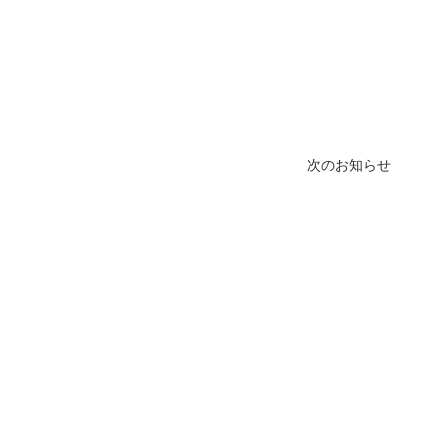
医院開業バンク X（旧Twitter）
次のお知らせ