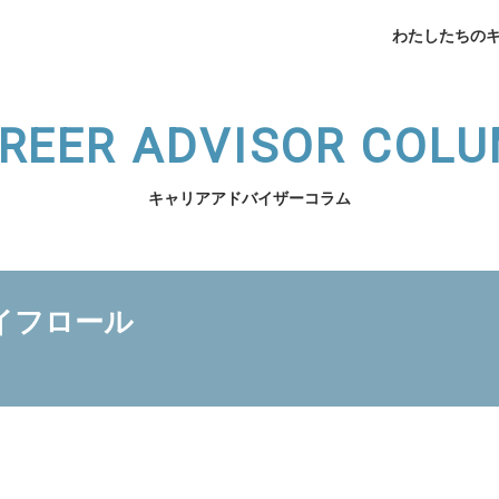
わたしたちの
REER ADVISOR COL
キャリアアドバイザーコラム
企業データ
挨拶
イフロール
メデ
業支援
薬局開業支援
開業相談
（法人向け）スタッフ育
わたしたちのキャリアへ
サービスの紹介へ