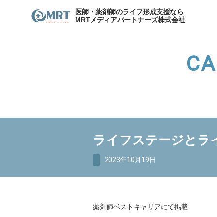
医師・薬剤師のライフ形成支援なら
MRTメディアパートナーズ株式会社
CA
わたしたちのキャリア
サービスの紹介
メディア
各種お問合せ
わたしたちのキャリア
代表
ライフステージとラ
資産形成支援
医院開
資産形成・節税相談
2023年10月19日
薬剤師ベストキャリアにて掲載