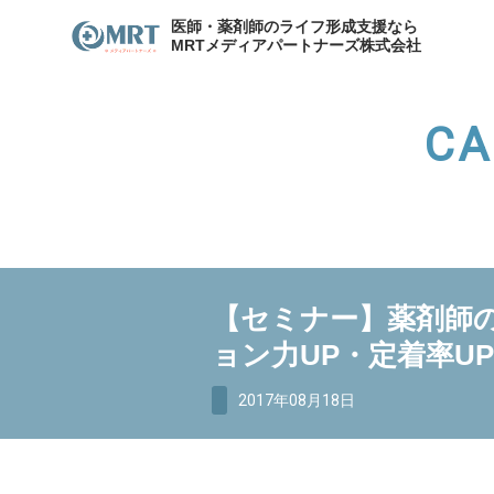
医師・薬剤師のライフ形成支援なら
MRTメディアパートナーズ株式会社
CA
わたしたちのキャリア
サービスの紹介
メディア
各種お問合せ
わたしたちのキャリア
代表
【セミナー】薬剤師の
資産形成支援
医院開
ョン力UP・定着率U
資産形成・節税相談
2017年08月18日