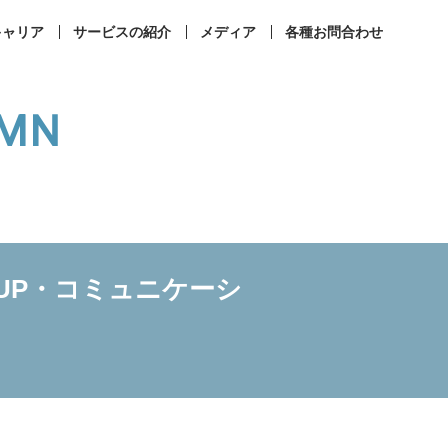
キャリア
サービスの紹介
メディア
各種お問合わせ
UMN
事業所案内
コンプライアンス
UP・コミュニケーシ
ィカルラウンジ
まなびメディカル
成相談
その他お問合せ