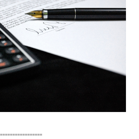
==================