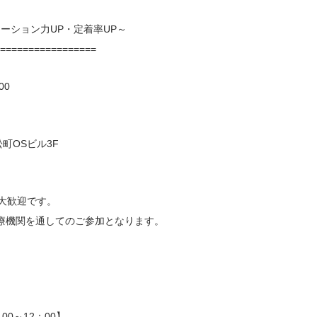
ション力UP・定着率UP～
==================
00
OSビル3F
歓迎です。
関を通してのご参加となります。
0～12：00】