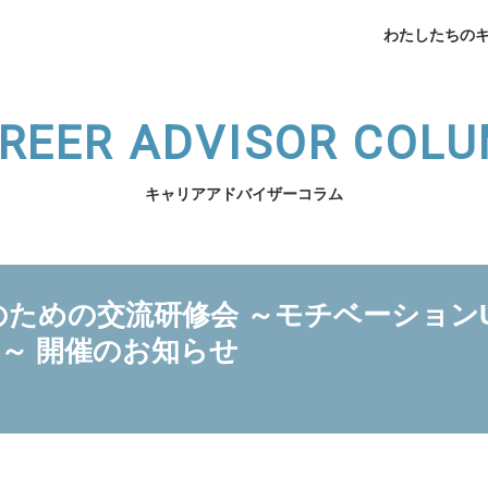
わたしたちの
REER ADVISOR COL
キャリアアドバイザーコラム
企業データ
挨拶
ための交流研修会 ～モチベーション
メデ
業支援
薬局開業支援
P～ 開催のお知らせ
開業相談
（法人向け）スタッフ育
わたしたちのキャリアへ
サービスの紹介へ