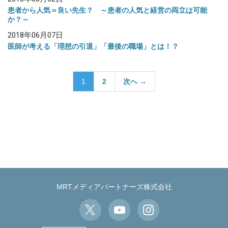
患者から人気＝良い先生？ ～患者の人気と経営の両立は可能
か？～
2018年06月07日
医師が考える「理想の引退」「最後の職場」とは！？
投
1
2
次へ →
稿
の
ペ
ー
ジ
送
り
MRTメディアパートナーズ株式会社