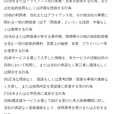
(2)当社またはアライアンス先の業務・営業を妨害する行為、また
は社会的信用もしくは評価を毀損する行為
(3)他の利用者、当社またはアライアンス先、その他当社の事業に
関わる一切の関係者（以下「関係者」という）を誹謗、中傷もし
くは侮辱する行為
(4)当社または関係者が有する著作権、商標権その他の知的財産権
を含む一切の財産的権利、営業上の秘密、名誉、プライバシー等
を侵害する行為
(5)本サービスを通じて入手した情報を、本サービスの活動以外の
目的において利用し、または当社の承諾なく第三者に漏洩もしく
は開示する行為
(6)正当な理由なく、面談もしくは選考試験・面接を事前の連絡な
く欠席し、または採用内定を受諾後に辞退する等の行為
(7)法令または公序良俗に違反する行為
(8)転職支援サービスを通じて紹介を受けた求人医療機関に対し、
当社の承諾なく直接連絡をとり、採用選考を受けまたは入社する