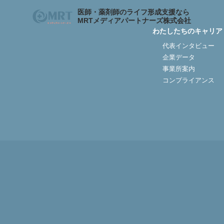
医師・薬剤師のライフ形成支援なら
MRTメディアパートナーズ株式会社
わたしたちのキャリア
代表インタビュー
企業データ
わたしたちのキャリア
サービスの紹介
メディア
各種お問合せ
事業所案内
コンプライアンス
わたしたちのキャリア
代表
資産形成支援
医院開
資産形成・節税相談