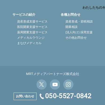
わたしたちの
サービスの紹介
各種お問合せ
資産形成支援サービス
資産形成・節税相談
医院開業支援サービス
開業相談
薬局開業支援サービス
(法人向け) 採用支援
メディカルラウンジ
その他お問合せ
まなびメディカル
企業データ
挨拶
メデ
業支援
薬局開業支援
MRTメディアパートナーズ株式会社
開業相談
（法人向け）スタッフ育
わたしたちのキャリアへ
サービスの紹介へ
050-5527-0842
お問い合わせ